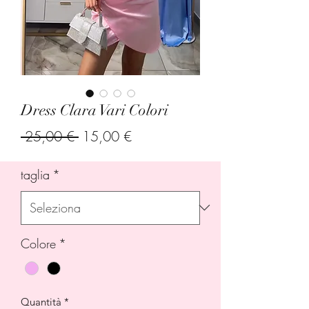
Dress Clara Vari Colori
Prezzo
Prezzo
 25,00 € 
15,00 €
regolare
scontato
taglia
*
Colore
*
Quantità
*