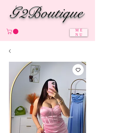
G2Boutique
ME
NU