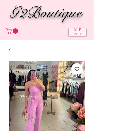
G2Boutique
ME
NU