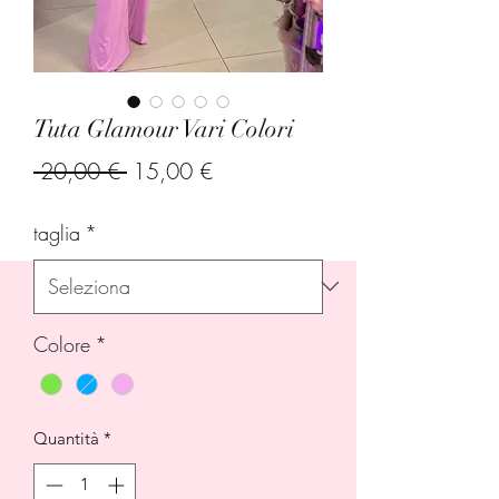
Tuta Glamour Vari Colori
Prezzo
Prezzo
 20,00 € 
15,00 €
regolare
scontato
taglia
*
Colore
*
Quantità
*