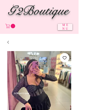
G2Boutique
ME
NU