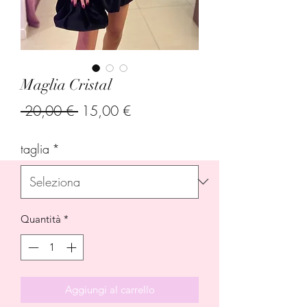
Maglia Cristal
Prezzo
Prezzo
 20,00 € 
15,00 €
regolare
scontato
taglia
*
Quantità
*
Aggiungi al carrello