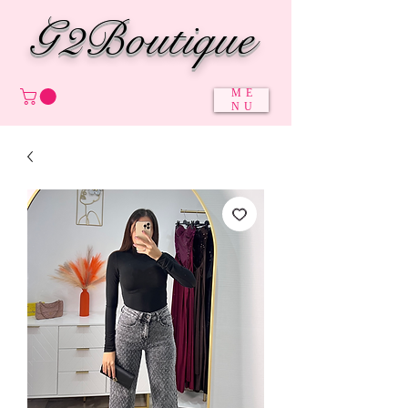
G2Boutique
ME
NU