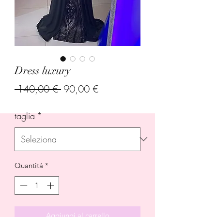
Dress luxury
Prezzo
Prezzo
 140,00 € 
90,00 €
regolare
scontato
taglia
*
Quantità
*
Aggiungi al carrello