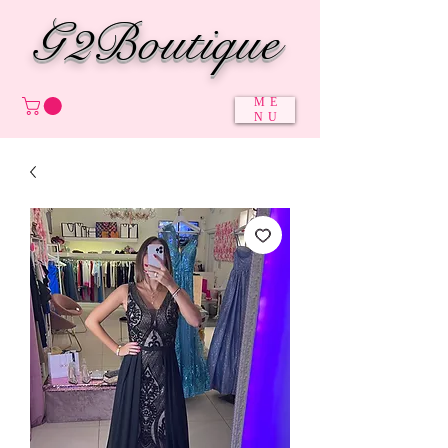
G2Boutique
ME
NU