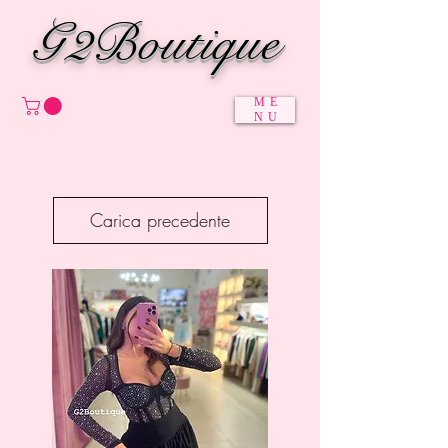
G2Boutique
ME
NU
Carica precedente