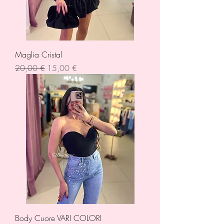
Maglia Cristal
Prezzo regolare
Prezzo scontato
20,00 €
15,00 €
Body Cuore VARI COLORI